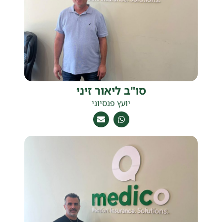
סו"ב ליאור זיני
יועץ פנסיוני