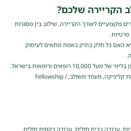
 הקריירה שלכם?
ים מקצועיים לאורך הקריירה, שילוב בין מסגרות
 פרטיות.
 היא האם כל חלק בתיק באמת מתאים לעיסוק
.
ב־Medico סוכנות לביטוח ופיננסים אנחנו מתמחים בליווי רופאים ורופאות בלבד כבר מעל 20 שנה, עם ניסיון בליווי של מעל 10,000 רופאים ורופאות בישראל.
ההתמחות שלנו היא בהבנת עולם הרפואה לעומק: מהסטאז׳, דרך ההתמחות, עבודה ציבורית ופרטית, פתיחת קליניקה, מעמד משולב, Fellowship /
יות, עבודה בבית חולים, עבודה בקופת חולים,